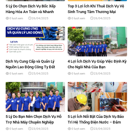
5 Lý Do Chọn Dịch Vụ Bốc Xếp
Top 3 Lợi Ích Khi Thuê Dịch Vụ Vệ
Hàng Hóa An Toàn và Nhanh
Sinh Trung Tâm Thương Mại
Chóng Với Đất Phương Nam
0 lượt xem
26/04/2025
0 lượt xem
26/04/2025
Dịch Vụ Cung Cấp và Quản Lý
4 Lợi Ích Dịch Vụ Giúp Việc Định Kỳ
Nguồn Lao Động Công Ty Đất
Cho Ngôi Nhà Của Bạn
Phương Nam – Đối Tác Tin Cậy
0 lượt xem
25/04/2025
0 lượt xem
23/04/2025
5 Lý Do Bạn Nên Chọn Dịch Vụ Hỗ
5 Lợi Ích Nổi Bật Của Dịch Vụ Bảo
Trợ Nhà Máy Chuyên Nghiệp
Trì Hệ Thống Điện Nước – Đảm
Bảo An Toàn và Tiện Nghi
0 lượt xem
23/04/2025
0 lượt xem
23/04/2025