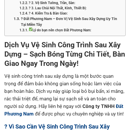
? 2. Vệ Sinh Tường, Trần, Sàn:
? 3. Lau Chùi Nội Thất, Kính, Thiết Bị:
? 4. Kiểm Tra & Bàn Giao:
? Đất Phương Nam – Đơn Vị Vệ Sinh Sau Xây Dựng Uy Tín
Tại Miền Tây
Lý do bạn nên chọn Đất Phương Nam:
Dịch Vụ Vệ Sinh Công Trình Sau Xây
Dựng – Sạch Bóng Từng Chi Tiết, Bàn
Giao Ngay Trong Ngày!
Vệ sinh công trình sau xây dựng là một bước quan
trọng để đảm bảo không gian sống hoặc làm việc của
bạn hoàn hảo. Dịch vụ này giúp loại bỏ bụi bẩn, xi măng,
rác thải triệt để, mang lại sự sạch sẽ và an toàn cho
người sử dụng. Hãy liên hệ ngay với
Công ty TNHH
Đất
Phương Nam
để được phục vụ chuyên nghiệp và uy tín!
?️ Vì Sao Cần Vệ Sinh Công Trình Sau Xây