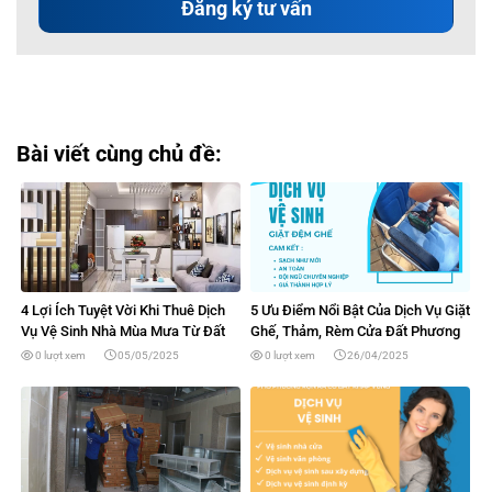
Bài viết cùng chủ đề:
4 Lợi Ích Tuyệt Vời Khi Thuê Dịch
5 Ưu Điểm Nổi Bật Của Dịch Vụ Giặt
Vụ Vệ Sinh Nhà Mùa Mưa Từ Đất
Ghế, Thảm, Rèm Cửa Đất Phương
Phương Nam
Nam
0 lượt xem
05/05/2025
0 lượt xem
26/04/2025