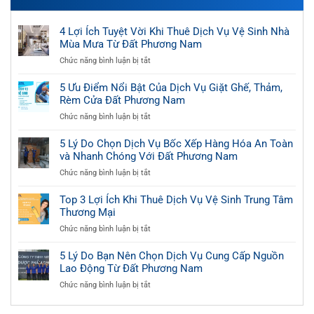
4 Lợi Ích Tuyệt Vời Khi Thuê Dịch Vụ Vệ Sinh Nhà
Mùa Mưa Từ Đất Phương Nam
ở
Chức năng bình luận bị tắt
4
Lợi
5 Ưu Điểm Nổi Bật Của Dịch Vụ Giặt Ghế, Thảm,
Ích
Rèm Cửa Đất Phương Nam
Tuyệt
ở
Chức năng bình luận bị tắt
Vời
5
Khi
Ưu
5 Lý Do Chọn Dịch Vụ Bốc Xếp Hàng Hóa An Toàn
Thuê
Điểm
và Nhanh Chóng Với Đất Phương Nam
Dịch
Nổi
Vụ
ở
Chức năng bình luận bị tắt
Bật
Vệ
5
Của
Sinh
Lý
Top 3 Lợi Ích Khi Thuê Dịch Vụ Vệ Sinh Trung Tâm
Dịch
Nhà
Do
Thương Mại
Vụ
Mùa
Chọn
Giặt
Mưa
ở
Chức năng bình luận bị tắt
Dịch
Ghế,
Từ
Top
Vụ
Thảm,
Đất
3
5 Lý Do Bạn Nên Chọn Dịch Vụ Cung Cấp Nguồn
Bốc
Rèm
Phương
Lợi
Lao Động Từ Đất Phương Nam
Xếp
Cửa
Nam
Ích
Hàng
Đất
ở
Chức năng bình luận bị tắt
Khi
Hóa
Phương
5
Thuê
An
Nam
Lý
Dịch