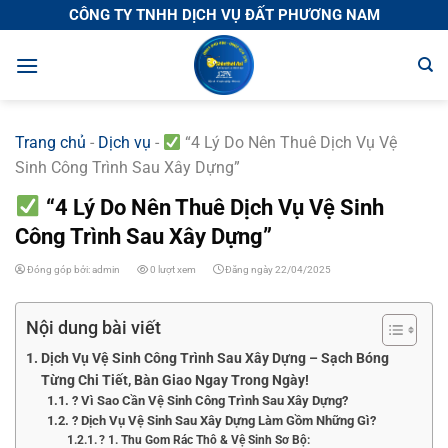
Chuyển
CÔNG TY TNHH DỊCH VỤ ĐẤT PHƯƠNG NAM
đến
nội
dung
Trang chủ
-
Dịch vụ
-
“4 Lý Do Nên Thuê Dịch Vụ Vệ
Sinh Công Trình Sau Xây Dựng”
“4 Lý Do Nên Thuê Dịch Vụ Vệ Sinh
Công Trình Sau Xây Dựng”
Đóng góp bởi: admin
0 lượt xem
Đăng ngày 22/04/2025
Nội dung bài viết
Dịch Vụ Vệ Sinh Công Trình Sau Xây Dựng – Sạch Bóng
Từng Chi Tiết, Bàn Giao Ngay Trong Ngày!
?️ Vì Sao Cần Vệ Sinh Công Trình Sau Xây Dựng?
? Dịch Vụ Vệ Sinh Sau Xây Dựng Làm Gồm Những Gì?
? 1. Thu Gom Rác Thô & Vệ Sinh Sơ Bộ: