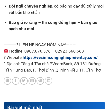
Đội ngũ chuyên nghiệp
, có bảo hộ đầy đủ, xử lý mọi
vết bẩn khó nhằn
Báo giá rõ ràng – thi công đúng hẹn – bàn giao
sạch như mới
————? LIÊN HỆ NGAY HÔM NAY!———
Hotline: 0907.076.376 – 02923.668.668
? Website:
https://vesinhcongnghiepmientay.com/
? Địа сһỉ: Tầng 4 Tòa nhà PVcomBank, Số 131 Đường
Trần Hưng Đạo, P. Thới Bình ,Q. Ninh Kiều, TP. Cần Thơ
Bài viết mới nhất