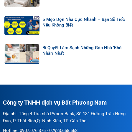
5 Mẹo Dọn Nhà Cực Nhanh – Bạn Sẽ Tiếc
Nếu Không Biết
Bí Quyết Làm Sạch Những Góc Nhà ‘Khó
Nhằn’ Nhất
Công ty TNHH dịch vụ Đất Phương Nam
Địa chỉ: Tầng 4 Tòa nhà PVcomBank, Số 131 Đường Trần Hưng
Đạo, P. Thới Bình,Q. Ninh Kiều, TP. Cần Thơ
Hotline: 0907.076.376 - 02923.668.668