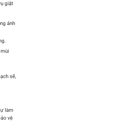
vụ giặt
ông ảnh
ng.
 mùi
sạch sẽ,
tự làm
bảo vệ