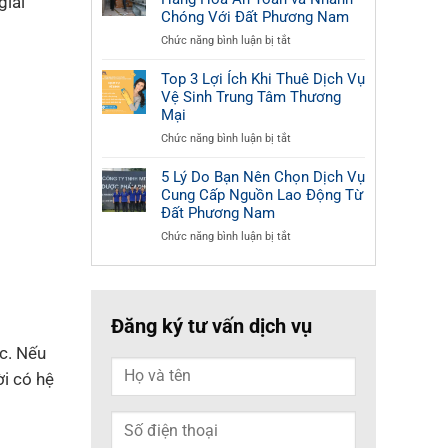
giải
Nổi
Vệ
Chóng Với Đất Phương Nam
Bật
Sinh
ở
Chức năng bình luận bị tắt
Của
Nhà
5
Dịch
Mùa
Lý
Top 3 Lợi Ích Khi Thuê Dịch Vụ
Vụ
Mưa
Do
Vệ Sinh Trung Tâm Thương
Giặt
Từ
Chọn
Ghế,
Mại
Đất
Dịch
Thảm,
Phương
ở
Chức năng bình luận bị tắt
Vụ
Rèm
Nam
Top
Bốc
Cửa
3
5 Lý Do Bạn Nên Chọn Dịch Vụ
Xếp
Đất
Lợi
Cung Cấp Nguồn Lao Động Từ
Hàng
Phương
Ích
Hóa
Đất Phương Nam
Nam
Khi
An
ở
Chức năng bình luận bị tắt
Thuê
Toàn
5
Dịch
và
Lý
Vụ
Nhanh
Do
Vệ
Chóng
Bạn
Sinh
Với
Đăng ký tư vấn dịch vụ
Nên
Trung
Đất
Chọn
Tâm
Phương
ốc. Nếu
Dịch
Thương
Nam
Vụ
Mại
ời có hệ
Cung
Cấp
Nguồn
Lao