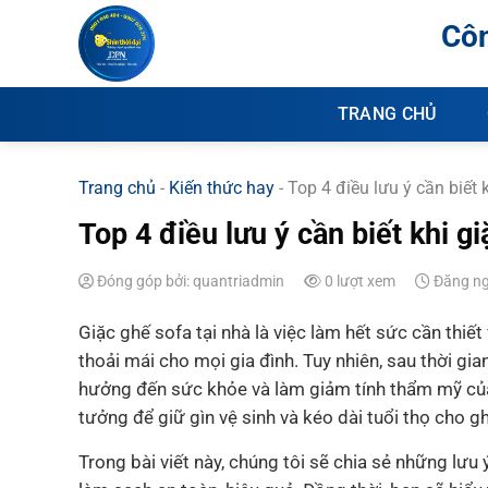
Chuyển
Côn
đến
nội
dung
TRANG CHỦ
Trang chủ
-
Kiến thức hay
-
Top 4 điều lưu ý cần biết 
Top 4 điều lưu ý cần biết khi gi
Đóng góp bởi: quantriadmin
0 lượt xem
Đăng ng
Giặc ghế sofa tại nhà là việc làm hết sức cần thiết
thoải mái cho mọi gia đình. Tuy nhiên, sau thời gia
hưởng đến sức khỏe và làm giảm tính thẩm mỹ của kh
tưởng để giữ gìn vệ sinh và kéo dài tuổi thọ cho g
Trong bài viết này, chúng tôi sẽ chia sẻ những lưu 