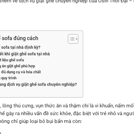
 thêm về dịch vụ giặt ghế chuyên nghiệp của Osin Thời Đại – 
ế sofa đúng cách
 sofa tại nhà định kỳ?
t khi giặt ghế sofa tại nhà
t liệu ghế sofa
 án giặt ghế phù hợp
y đủ dụng cụ và hóa chất
 quy trình
ụng dịch vụ giặt ghế sofa chuyên nghiệp?
, lông thú cưng, vụn thức ăn và thậm chí là vi khuẩn, nấm m
ể gây ra nhiều vấn đề sức khỏe, đặc biệt với trẻ nhỏ và ngư
không chỉ giúp loại bỏ bụi bẩn mà còn:
p.