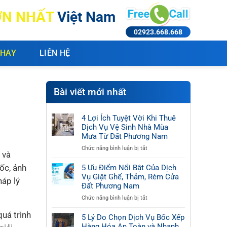
ỚN NHẤT
Việt Nam
02923.668.668
 HAY
LIÊN HỆ
Bài viết mới nhất
4 Lợi Ích Tuyệt Vời Khi Thuê
Dịch Vụ Vệ Sinh Nhà Mùa
Mưa Từ Đất Phương Nam
ở
Chức năng bình luận bị tắt
 và
4
Lợi
mốc, ảnh
5 Ưu Điểm Nổi Bật Của Dịch
Ích
Vụ Giặt Ghế, Thảm, Rèm Cửa
háp lý
Tuyệt
Đất Phương Nam
Vời
ở
Chức năng bình luận bị tắt
Khi
5
Thuê
quá trình
Ưu
5 Lý Do Chọn Dịch Vụ Bốc Xếp
Dịch
Điểm
Hàng Hóa An Toàn và Nhanh
Vụ