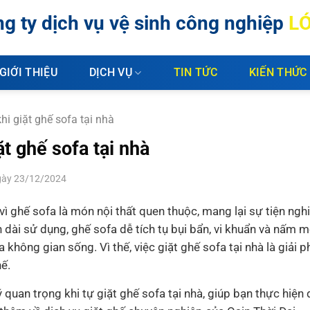
g ty dịch vụ vệ sinh công nghiệp
L
GIỚI THIỆU
DỊCH VỤ
TIN TỨC
KIẾN THỨC
khi giặt ghế sofa tại nhà
ặt ghế sofa tại nhà
ày 23/12/2024
 vì ghế sofa là món nội thất quen thuộc, mang lại sự tiện nghi
n dài sử dụng, ghế sofa dễ tích tụ bụi bẩn, vi khuẩn và nấm 
ông gian sống. Vì thế, việc giặt ghế sofa tại nhà là giải p
hế.
ý quan trọng khi tự giặt ghế sofa tại nhà, giúp bạn thực hiện 