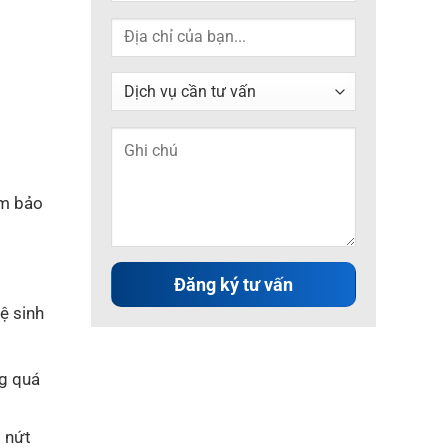
Động
Từ
Đất
Phương
Nam
ảm bảo
ệ sinh
ng quá
 nứt