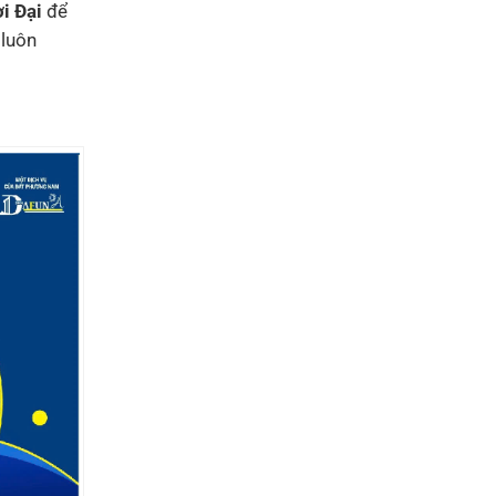
i Đại
để
 luôn