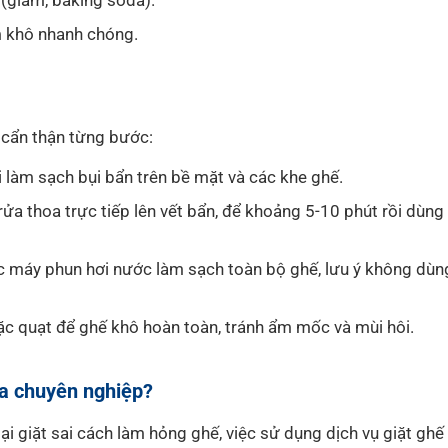
 (giấm, baking soda).
m khô nhanh chóng.
n cẩn thận từng bước:
 làm sạch bụi bẩn trên bề mặt và các khe ghế.
ửa thoa trực tiếp lên vết bẩn, để khoảng 5-10 phút rồi dùng
máy phun hơi nước làm sạch toàn bộ ghế, lưu ý không dùn
 quạt để ghế khô hoàn toàn, tránh ẩm mốc và mùi hôi.
fa chuyên nghiệp?
ại giặt sai cách làm hỏng ghế, việc sử dụng dịch vụ giặt ghế