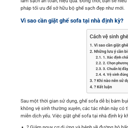
làm sạch an toàn, hiệu quả. Đồng thời, bạn sẽ hiểu
pháp tối ưu để sở hữu bộ ghế sạch đẹp như mới.
Vì sao cần giặt ghế sofa tại nhà định kỳ?
Cách vệ sinh gh
Vì sao cần giặt ghế
Những lưu ý cần biế
1. Xác định chấ
2. Chọn phương
3. Chuẩn bị đầ
4. Vệ sinh đúng
? Khi nào nên sử d
? Kết luận
Sau một thời gian sử dụng, ghế sofa dễ bị bám bụi
không vệ sinh thường xuyên, các tác nhân này có th
miễn dịch yếu. Việc giặt ghế sofa tại nhà định kỳ 
? Giảm nguy cơ dị ứng và bệnh về đường hô hấ