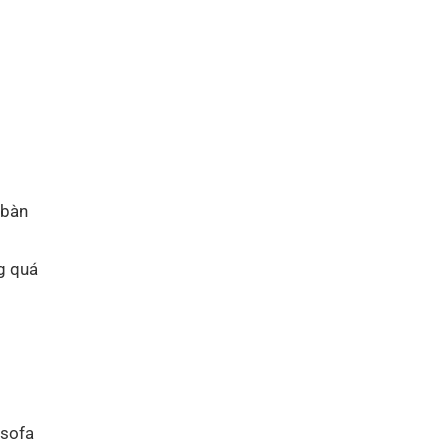
 bàn
g quá
 sofa