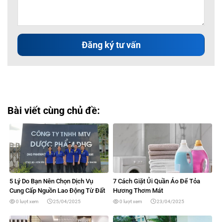
Bài viết cùng chủ đề:
5 Lý Do Bạn Nên Chọn Dịch Vụ
7 Cách Giặt Ủi Quần Áo Để Tỏa
Cung Cấp Nguồn Lao Động Từ Đất
Hương Thơm Mát
Phương Nam
0 lượt xem
25/04/2025
0 lượt xem
23/04/2025