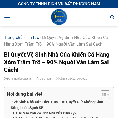
Chuyển
CÔNG TY TNHH DỊCH VỤ ĐẤT PHƯƠNG NAM
đến
nội
dung
Trang chủ
-
Tin tức
-
Bí Quyết Vệ Sinh Nhà Cửa Khiến Cả
Hàng Xóm Trầm Trồ – 90% Người Vẫn Làm Sai Cách!
Bí Quyết Vệ Sinh Nhà Cửa Khiến Cả Hàng
Xóm Trầm Trồ – 90% Người Vẫn Làm Sai
Cách!
Đóng góp bởi: admin
0 lượt xem
Đăng ngày 22/04/2025
Nội dung bài viết
? Vệ Sinh Nhà Cửa Hiệu Quả – Bí Quyết Giữ Không Gian
Sống Luôn Sạch Sẽ
Vì Sao Cần Vệ Sinh Nhà Cửa Định Kỳ?