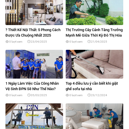
? Thiết Kế Nội Thất: 5 Phong Cách
Thị Trường Cây Cảnh Tăng Trưởng
Được Ưa Chuộng Nhất 2025
Mạnh Mẽ Giữa Thời Kỳ Đô Thị Hóa
0 lượt xem
23/04/2025
0 lượt xem
21/04/2025
1 Ngày Làm Việc Của Công Nhân
Top 4 điều lưu ý cần biết khi giặt
Vệ Sinh ĐPN Sẽ Như Thế Nào?
ghế sofa tại nhà
0 lượt xem
05/03/2025
0 lượt xem
23/12/2024