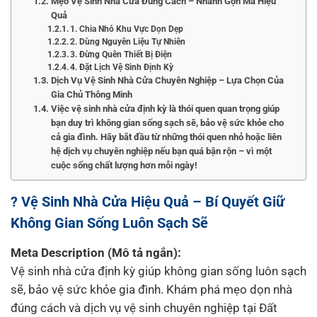
Mẹo Vệ Sinh Nhà Cửa Đúng Cách – Nhanh Gọn Mà Hiệu
Quả
1. Chia Nhỏ Khu Vực Dọn Dẹp
2. Dùng Nguyên Liệu Tự Nhiên
3. Đừng Quên Thiết Bị Điện
4. Đặt Lịch Vệ Sinh Định Kỳ
Dịch Vụ Vệ Sinh Nhà Cửa Chuyên Nghiệp – Lựa Chọn Của
Gia Chủ Thông Minh
Việc vệ sinh nhà cửa định kỳ là thói quen quan trọng giúp
bạn duy trì không gian sống sạch sẽ, bảo vệ sức khỏe cho
cả gia đình. Hãy bắt đầu từ những thói quen nhỏ hoặc liên
hệ dịch vụ chuyên nghiệp nếu bạn quá bận rộn – vì một
cuộc sống chất lượng hơn mỗi ngày!
? Vệ Sinh Nhà Cửa Hiệu Quả – Bí Quyết Giữ
Không Gian Sống Luôn Sạch Sẽ
Meta Description (Mô tả ngắn):
Vệ sinh nhà cửa định kỳ giúp không gian sống luôn sạch
sẽ, bảo vệ sức khỏe gia đình. Khám phá mẹo dọn nhà
đúng cách và dịch vụ vệ sinh chuyên nghiệp tại Đất