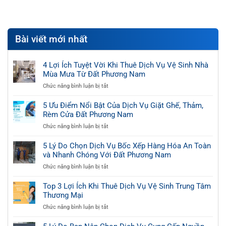
Bài viết mới nhất
4 Lợi Ích Tuyệt Vời Khi Thuê Dịch Vụ Vệ Sinh Nhà
Mùa Mưa Từ Đất Phương Nam
ở
Chức năng bình luận bị tắt
4
Lợi
5 Ưu Điểm Nổi Bật Của Dịch Vụ Giặt Ghế, Thảm,
Ích
Rèm Cửa Đất Phương Nam
Tuyệt
ở
Chức năng bình luận bị tắt
Vời
5
Khi
Ưu
5 Lý Do Chọn Dịch Vụ Bốc Xếp Hàng Hóa An Toàn
Thuê
Điểm
và Nhanh Chóng Với Đất Phương Nam
Dịch
Nổi
Vụ
ở
Chức năng bình luận bị tắt
Bật
Vệ
5
Của
Sinh
Lý
Top 3 Lợi Ích Khi Thuê Dịch Vụ Vệ Sinh Trung Tâm
Dịch
Nhà
Do
Thương Mại
Vụ
Mùa
Chọn
Giặt
Mưa
ở
Chức năng bình luận bị tắt
Dịch
Ghế,
Từ
Top
Vụ
Thảm,
Đất
3