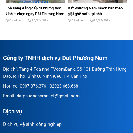
Toả sáng đẳng cấp từ những tấm
Đất Phương Nam mách bạn mẹo
kính – chọn ngay Đất Phương Nam
giặt ghế sofa tại nhà
0 lượt xem
20/12/2024
0 lượt xem
20/12/2024
Công ty TNHH dịch vụ Đất Phương Nam
Địa chỉ: Tầng 4 Tòa nhà PVcomBank, Số 131 Đường Trần Hưng
Đạo, P. Thới Bình,Q. Ninh Kiều, TP. Cần Thơ
Hotline: 0907.076.376 - 02923.668.668
Email: datphuongnamnkct@gmail.com
Dịch vụ
Dịch vụ vệ sinh công nghiệp