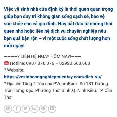
Việc
vệ sinh nhà cửa định kỳ
là thói quen quan trọng
giúp bạn duy trì không gian sống sạch sẽ, bảo vệ
sức khỏe cho cả gia đình. Hãy bắt đầu từ những thói
quen nhỏ hoặc liên hệ dịch vụ chuyên nghiệp nếu
bạn quá bận rộn – vì một cuộc sống chất lượng hơn
mỗi ngày!
————? LIÊN HỆ NGAY HÔM NAY!———
Hotline: 0907.076.376 – 02923.668.668
? Website:
https://vesinhcongnghiepmientay.com/dich-vu/
? Địа сһỉ: Tầng 4 Tòa nhà PVcomBank, Số 131 Đường
Trần Hưng Đạo, Phường Thới Bình ,Q. Ninh Kiều, TP. Cần
Thơ