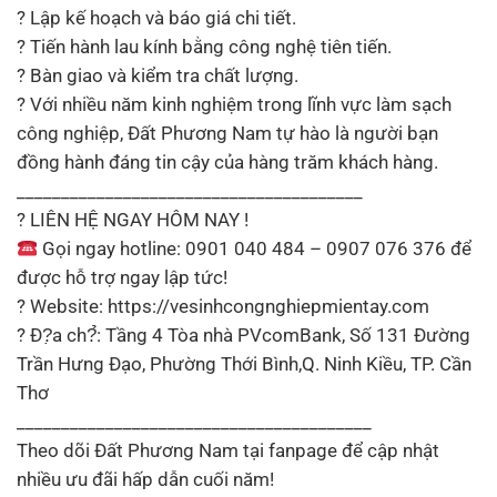
? Lập kế hoạch và báo giá chi tiết.
? Tiến hành lau kính bằng công nghệ tiên tiến.
? Bàn giao và kiểm tra chất lượng.
? Với nhiều năm kinh nghiệm trong lĩnh vực làm sạch
công nghiệp, Đất Phương Nam tự hào là người bạn
đồng hành đáng tin cậy của hàng trăm khách hàng.
_______________________________________
? LIÊN HỆ NGAY HÔM NAY !
Gọi ngay hotline: 0901 040 484 – 0907 076 376 để
được hỗ trợ ngay lập tức!
? Website: https://vesinhcongnghiepmientay.com
? Đ?̣а сһ?̉: Tầng 4 Tòa nhà PVcomBank, Số 131 Đường
Trần Hưng Đạo, Phường Thới Bình,Q. Ninh Kiều, TP. Cần
Thơ
________________________________________
Theo dõi Đất Phương Nam tại fanpage để cập nhật
nhiều ưu đãi hấp dẫn cuối năm!