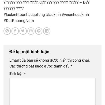
? “??̣?? ??̛? ??̂̃? ???̀?, đ?̣? ??̛? ??̣? ??̂?? ???̀?? – Đ?̂́?
???̛?̛?? ???.”
#laukinhtoanhacaotang #laukinh #vesinhcuakinh
#DatPhuongNam
Để lại một bình luận
Email của bạn sẽ không được hiển thị công khai.
Các trường bắt buộc được đánh dấu
*
Bình luận
*