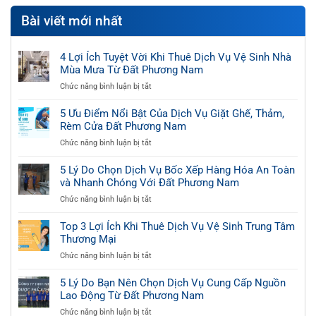
Bài viết mới nhất
4 Lợi Ích Tuyệt Vời Khi Thuê Dịch Vụ Vệ Sinh Nhà
Mùa Mưa Từ Đất Phương Nam
ở
Chức năng bình luận bị tắt
4
Lợi
5 Ưu Điểm Nổi Bật Của Dịch Vụ Giặt Ghế, Thảm,
Ích
Rèm Cửa Đất Phương Nam
Tuyệt
ở
Chức năng bình luận bị tắt
Vời
5
Khi
Ưu
5 Lý Do Chọn Dịch Vụ Bốc Xếp Hàng Hóa An Toàn
Thuê
Điểm
và Nhanh Chóng Với Đất Phương Nam
Dịch
Nổi
Vụ
ở
Chức năng bình luận bị tắt
Bật
Vệ
5
Của
Sinh
Lý
Top 3 Lợi Ích Khi Thuê Dịch Vụ Vệ Sinh Trung Tâm
Dịch
Nhà
Do
Thương Mại
Vụ
Mùa
Chọn
Giặt
Mưa
ở
Chức năng bình luận bị tắt
Dịch
Ghế,
Từ
Top
Vụ
Thảm,
Đất
3
5 Lý Do Bạn Nên Chọn Dịch Vụ Cung Cấp Nguồn
Bốc
Rèm
Phương
Lợi
Lao Động Từ Đất Phương Nam
Xếp
Cửa
Nam
Ích
Hàng
Đất
ở
Chức năng bình luận bị tắt
Khi