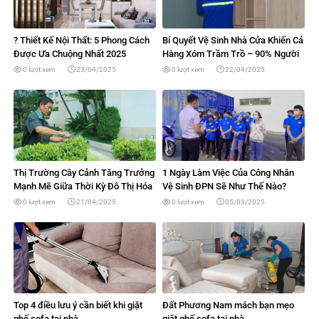
? Thiết Kế Nội Thất: 5 Phong Cách
Bí Quyết Vệ Sinh Nhà Cửa Khiến Cả
Được Ưa Chuộng Nhất 2025
Hàng Xóm Trầm Trồ – 90% Người
Vẫn Làm Sai Cách!
0 lượt xem
23/04/2025
0 lượt xem
22/04/2025
Thị Trường Cây Cảnh Tăng Trưởng
1 Ngày Làm Việc Của Công Nhân
Mạnh Mẽ Giữa Thời Kỳ Đô Thị Hóa
Vệ Sinh ĐPN Sẽ Như Thế Nào?
0 lượt xem
21/04/2025
0 lượt xem
05/03/2025
Top 4 điều lưu ý cần biết khi giặt
Đất Phương Nam mách bạn mẹo
ghế sofa tại nhà
giặt ghế sofa tại nhà