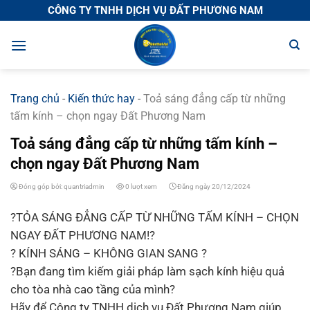
Chuyển
CÔNG TY TNHH DỊCH VỤ ĐẤT PHƯƠNG NAM
đến
nội
dung
Trang chủ
-
Kiến thức hay
-
Toả sáng đẳng cấp từ những
tấm kính – chọn ngay Đất Phương Nam
Toả sáng đẳng cấp từ những tấm kính –
chọn ngay Đất Phương Nam
Đóng góp bởi: quantriadmin
0 lượt xem
Đăng ngày 20/12/2024
?TỎA SÁNG ĐẲNG CẤP TỪ NHỮNG TẤM KÍNH – CHỌN
NGAY ĐẤT PHƯƠNG NAM!?
? KÍNH SÁNG – KHÔNG GIAN SANG ?
?Bạn đang tìm kiếm giải pháp làm sạch kính hiệu quả
cho tòa nhà cao tầng của mình?
Hãy để Công ty TNHH dịch vụ Đất Phương Nam giúp