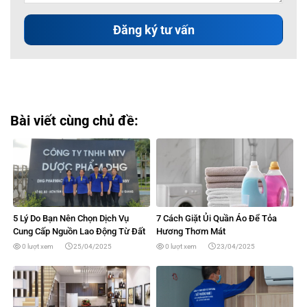
Bài viết cùng chủ đề:
5 Lý Do Bạn Nên Chọn Dịch Vụ
7 Cách Giặt Ủi Quần Áo Để Tỏa
Cung Cấp Nguồn Lao Động Từ Đất
Hương Thơm Mát
Phương Nam
0 lượt xem
25/04/2025
0 lượt xem
23/04/2025